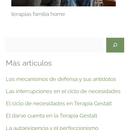
terapias familia home
B
u
Más artículos
s
c
Los mecanismos de defensa y sus antídotos
a
Las interrupciones en el ciclo de necesidades
r
El ciclo de necesidades en Terapia Gestalt
El darse cuenta en la Terapia Gestalt
La autoexigencia y el perfeccionismo