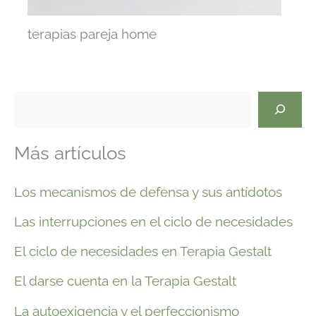
terapias pareja home
B
u
Más artículos
s
c
Los mecanismos de defensa y sus antídotos
a
Las interrupciones en el ciclo de necesidades
r
El ciclo de necesidades en Terapia Gestalt
El darse cuenta en la Terapia Gestalt
La autoexigencia y el perfeccionismo