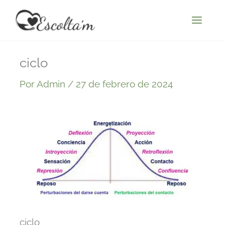
Ir
al
contenido
ciclo
Por
Admin
/
27 de febrero de 2024
ciclo