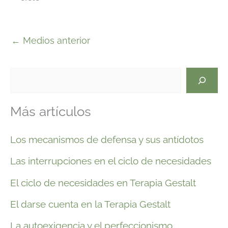
←
Medios anterior
B
u
Más artículos
s
c
Los mecanismos de defensa y sus antídotos
a
Las interrupciones en el ciclo de necesidades
r
El ciclo de necesidades en Terapia Gestalt
El darse cuenta en la Terapia Gestalt
La autoexigencia y el perfeccionismo