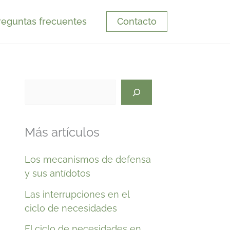
reguntas frecuentes
Contacto
B
u
s
Más artículos
c
Los mecanismos de defensa
a
y sus antídotos
r
Las interrupciones en el
ciclo de necesidades
El ciclo de necesidades en